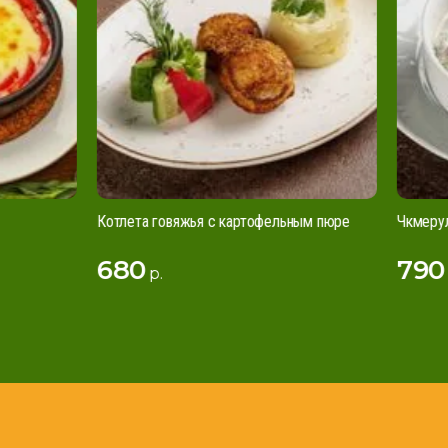
Котлета говяжья с картофельным пюре
Чкмерули
680
790
р.
р